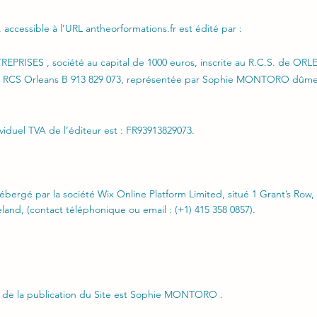
, accessible à l’URL antheorformations.fr est édité par :
RISES , société au capital de 1000 euros, inscrite au R.C.S. de OR
o RCS Orleans B 913 829 073, représentée par Sophie MONTORO dûm
iduel TVA de l’éditeur est : FR93913829073.
hébergé par la société Wix Online Platform Limited, situé 1 Grant’s Row,
land, (contact téléphonique ou email : (+1) 415 358 0857).
r de la publication du Site est Sophie MONTORO .