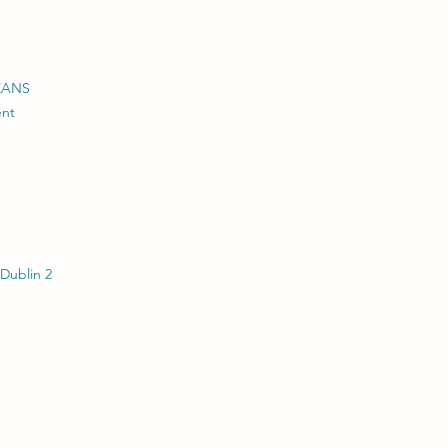
LEANS
ent
 Dublin 2