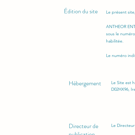
Édition du site
Le présent site
ANTHEOR ENTREP
sous le numér
habilitée.
Le numéro indiv
Hébergement
Le Site est 
D02HX96, Ire
Directeur de
Le Directeu
publication