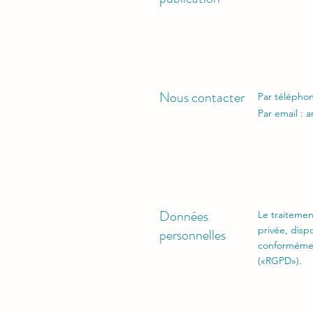
Nous contacter
Par télépho
Par email :
a
Données
Le traitemen
privée, disp
personnelles
conformémen
(«RGPD»).